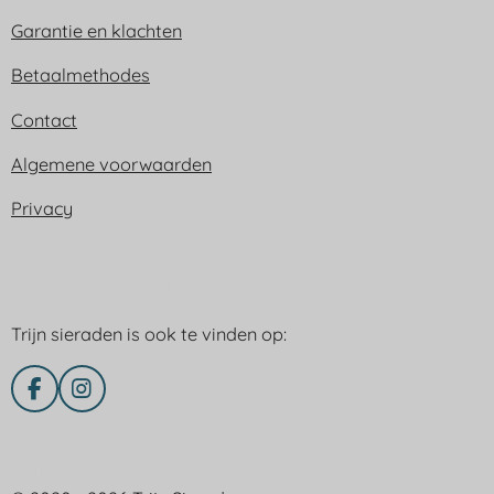
Garantie en klachten
Betaalmethodes
Contact
Algemene voorwaarden
Privacy
Trijn sieraden is ook te vinden op:
Trijn sieraden is ook te vinden op:
F
I
a
n
c
s
e
t
Delen via
b
a