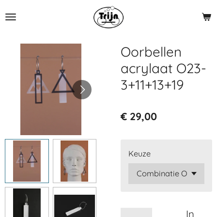
Ga
direct
naar
de
Oorbellen
hoofdinhoud
acrylaat O23-
3+11+13+19
€ 29,00
Keuze
In