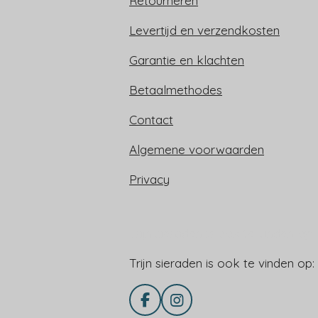
Retourneren
Levertijd en verzendkosten
Garantie en klachten
Betaalmethodes
Contact
Algemene voorwaarden
Privacy
Trijn sieraden is ook te vinden op:
Trijn sieraden is ook te vinden op:
F
I