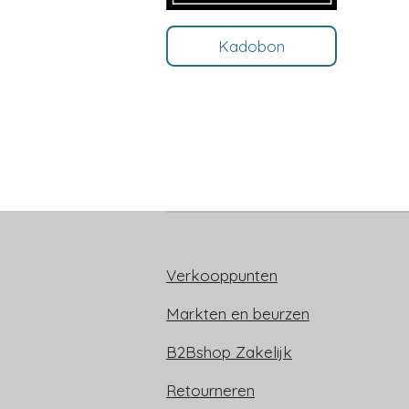
Kadobon
Verkooppunten
Markten en beurzen
B2Bshop Zakelijk
Retourneren