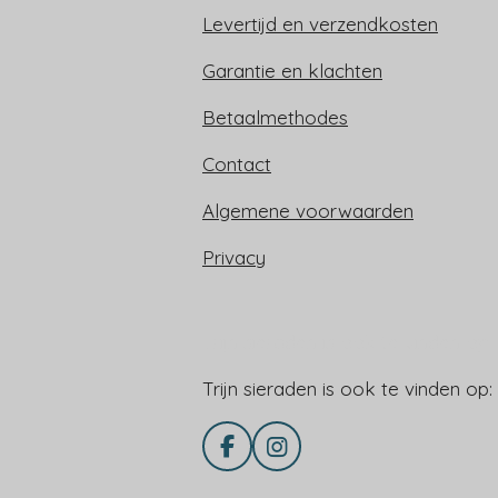
Levertijd en verzendkosten
Garantie en klachten
Betaalmethodes
Contact
Algemene voorwaarden
Privacy
Trijn sieraden is ook te vinden op:
Trijn sieraden is ook te vinden op:
F
I
a
n