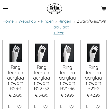
Ga
direct
naar
Home
»
Webshop
»
Ringen
»
Ringen
»
Zwart/Grijs/Wit
de
acrylaat
hoofdinhoud
+ leer
Ring
Ring
Ring
Ring
leer en
leer en
leer en
leer en
acrylaa
acrylaa
acrylaa
acrylaa
t zwart
t zwart
t zwart
t zwart
R23-1
R22-32
R21-36
R21-2
€ 29,95
€ 34,95
€ 39,95
€ 42,95
In winkelwagen
In winkelwagen
In winkelwagen
In winkelwa