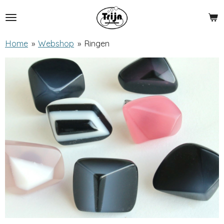
Ga
direct
naar
Home
»
Webshop
»
Ringen
de
hoofdinhoud