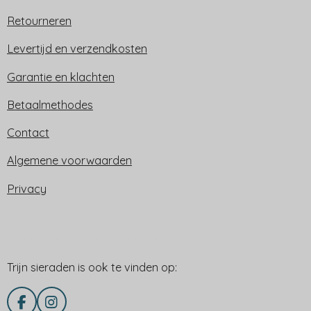
Retourneren
Levertijd en verzendkosten
Garantie en klachten
Betaalmethodes
Contact
Algemene voorwaarden
Privacy
Trijn sieraden is ook te vinden op:
Trijn sieraden is ook te vinden op:
F
I