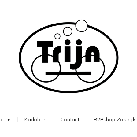
op
Kadobon
Contact
B2Bshop Zakelij