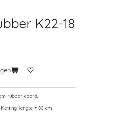
ubber K22-18
agen
oam-rubber koord.
Ketting: lengte ± 80 cm