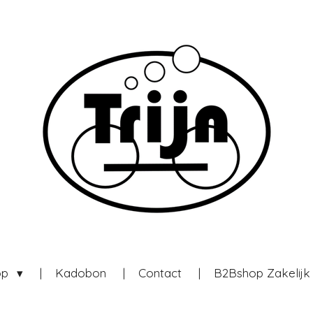
op
Kadobon
Contact
B2Bshop Zakelij