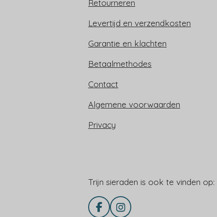
Retourneren
Levertijd en verzendkosten
Garantie en klachten
Betaalmethodes
Contact
Algemene voorwaarden
Privacy
Trijn sieraden is ook te vinden op:
Trijn sieraden is ook te vinden op:
F
I