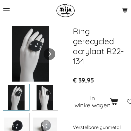
Ga
direct
naar
de
Ring
hoofdinhoud
gerecycled
acrylaat R22-
134
€ 39,95
In
winkelwagen
Verstelbare gunmetal