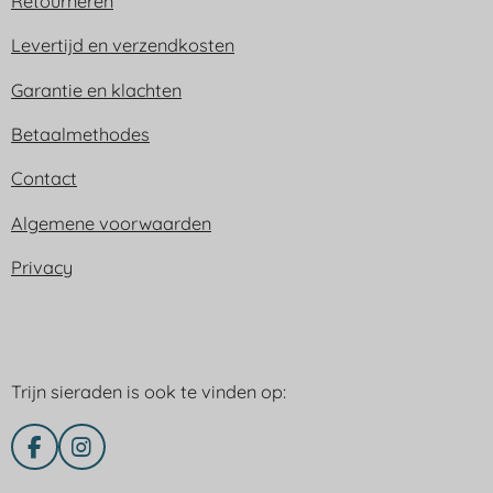
Retourneren
Levertijd en verzendkosten
Garantie en klachten
Betaalmethodes
Contact
Algemene voorwaarden
Privacy
Trijn sieraden is ook te vinden op:
Trijn sieraden is ook te vinden op:
F
I
a
n