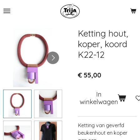
Ga
direct
naar
de
Ketting hout,
hoofdinhoud
koper, koord
K22-12
€ 55,00
In
winkelwagen
Ketting van geverfd
beukenhout en koper