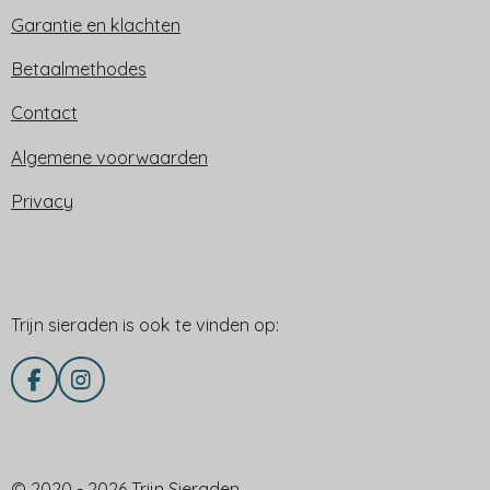
Garantie en klachten
Betaalmethodes
Contact
Algemene voorwaarden
Privacy
Trijn sieraden is ook te vinden op:
Trijn sieraden is ook te vinden op:
F
I
a
n
c
s
e
t
Delen via
b
a
© 2020 - 2026 Trijn Sieraden