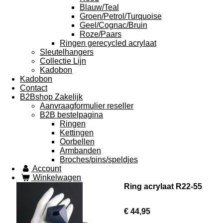
Blauw/Teal
Groen/Petrol/Turquoise
Geel/Cognac/Bruin
Roze/Paars
Ringen gerecycled acrylaat
Sleutelhangers
Collectie Lijn
Kadobon
Kadobon
Contact
B2Bshop Zakelijk
Aanvraagformulier reseller
B2B bestelpagina
Ringen
Kettingen
Oorbellen
Armbanden
Broches/pins/speldjes
Account
Winkelwagen
Ring acrylaat R22-55
€ 44,95