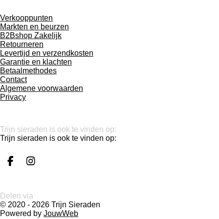
Verkooppunten
Markten en beurzen
B2Bshop Zakelijk
Retourneren
Levertijd en verzendkosten
Garantie en klachten
Betaalmethodes
Contact
Algemene voorwaarden
Privacy
Trijn sieraden is ook te vinden op:
Trijn sieraden is ook te vinden op:
F
I
a
n
c
s
e
t
Delen via
b
a
© 2020 - 2026 Trijn Sieraden
o
g
Powered by
JouwWeb