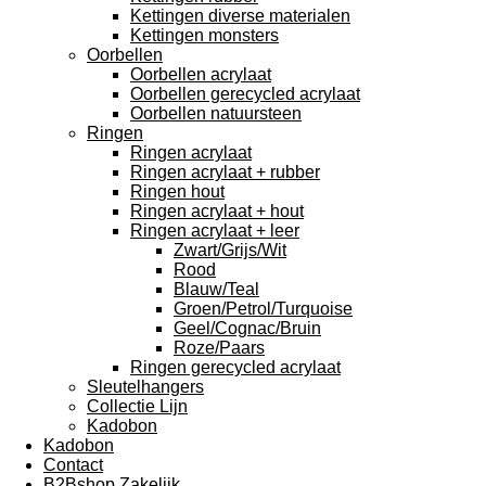
Kettingen diverse materialen
Kettingen monsters
Oorbellen
Oorbellen acrylaat
Oorbellen gerecycled acrylaat
Oorbellen natuursteen
Ringen
Ringen acrylaat
Ringen acrylaat + rubber
Ringen hout
Ringen acrylaat + hout
Ringen acrylaat + leer
Zwart/Grijs/Wit
Rood
Blauw/Teal
Groen/Petrol/Turquoise
Geel/Cognac/Bruin
Roze/Paars
Ringen gerecycled acrylaat
Sleutelhangers
Collectie Lijn
Kadobon
Kadobon
Contact
B2Bshop Zakelijk