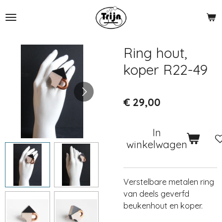
Ga
direct
naar
de
Ring hout,
hoofdinhoud
koper R22-49
€ 29,00
In
winkelwagen
Verstelbare metalen ring
van deels geverfd
beukenhout en koper.