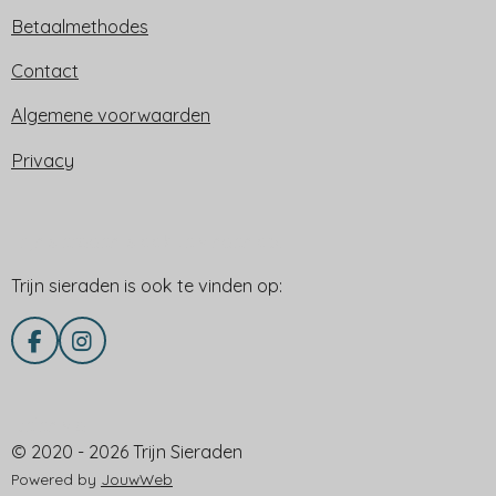
Betaalmethodes
Contact
Algemene voorwaarden
Privacy
Trijn sieraden is ook te vinden op:
Trijn sieraden is ook te vinden op:
F
I
a
n
c
s
e
t
Delen via
b
a
© 2020 - 2026 Trijn Sieraden
o
g
o
r
Powered by
JouwWeb