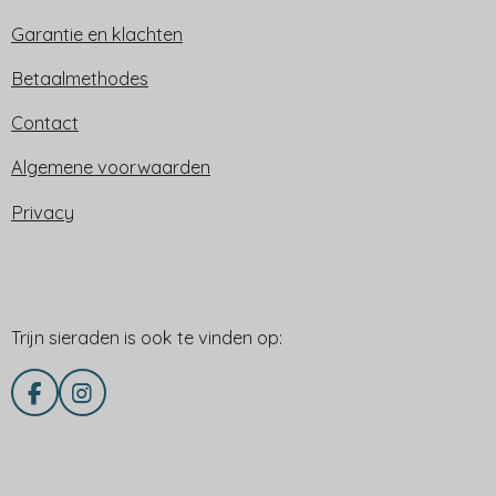
Garantie en klachten
Betaalmethodes
Contact
Algemene voorwaarden
Privacy
Trijn sieraden is ook te vinden op:
Trijn sieraden is ook te vinden op:
F
I
a
n
c
s
e
t
Delen via
b
a