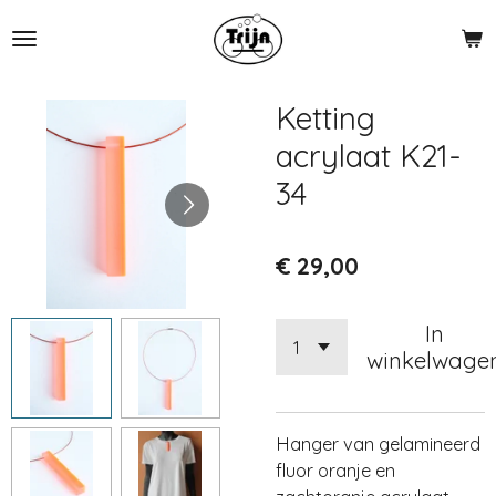
Ga
direct
naar
de
Ketting
hoofdinhoud
acrylaat K21-
34
€ 29,00
In
winkelwage
Hanger van gelamineerd
fluor oranje en