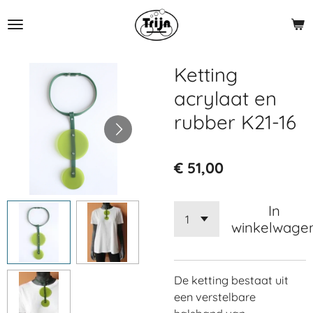
Ga
direct
naar
de
Ketting
hoofdinhoud
acrylaat en
rubber K21-16
€ 51,00
In
winkelwage
De ketting bestaat uit
een verstelbare