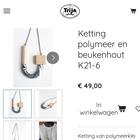
Ga
direct
naar
de
Ketting
hoofdinhoud
polymeer en
beukenhout
K21-6
€ 49,00
In
winkelwagen
Ketting van polymeerklei