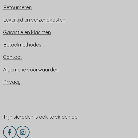
Retourneren
Levertijd en verzendkosten
Garantie en klachten
Betaalmethodes
Contact
Algemene voorwaarden
Privacy
Trijn sieraden is ook te vinden op:
Trijn sieraden is ook te vinden op:
F
I