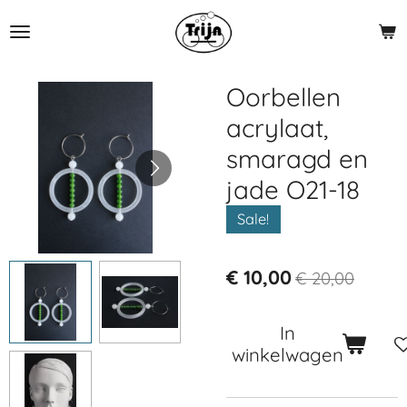
Ga
direct
naar
de
Oorbellen
hoofdinhoud
acrylaat,
smaragd en
jade O21-18
Sale!
€ 10,00
€ 20,00
In
winkelwagen