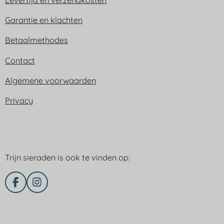
Garantie en klachten
Betaalmethodes
Contact
Algemene voorwaarden
Privacy
Trijn sieraden is ook te vinden op:
Trijn sieraden is ook te vinden op:
F
I
a
n
c
s
e
t
Delen via
b
a