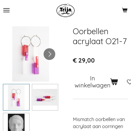
Ga
direct
naar
de
Oorbellen
hoofdinhoud
acrylaat O21-7
€ 29,00
In
winkelwagen
Mismatch oorbellen van
acrylaat aan oorringen