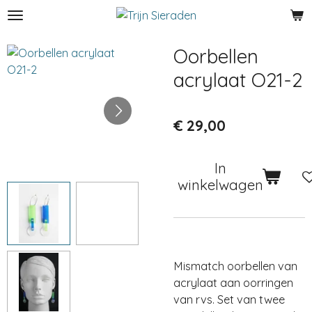
Ga
direct
naar
Oorbellen
de
acrylaat O21-2
hoofdinhoud
€ 29,00
In
winkelwagen
Mismatch oorbellen van
acrylaat aan oorringen
van rvs. Set van twee