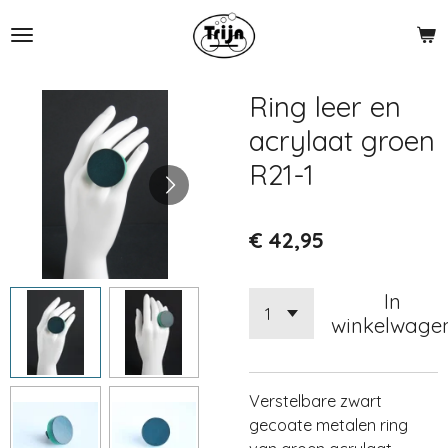
Ga
direct
naar
de
Ring leer en
hoofdinhoud
acrylaat groen
R21-1
€ 42,95
In
winkelwage
Verstelbare zwart
gecoate metalen ring