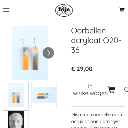
Ga
direct
naar
de
Oorbellen
hoofdinhoud
acrylaat O20-
36
€ 29,00
In
winkelwagen
Mismatch oorbellen van
acrylaat aan oorringen