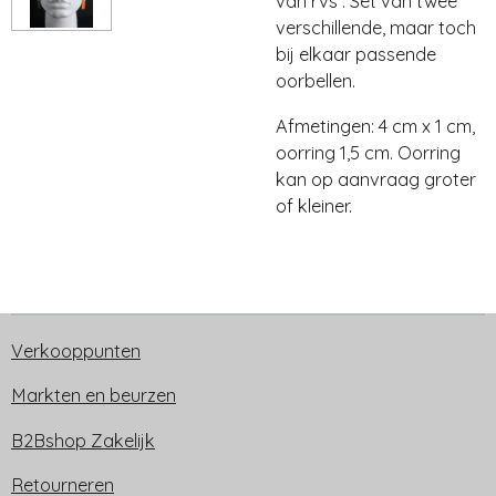
van rvs . Set van twee
verschillende, maar toch
bij elkaar passende
oorbellen.
Afmetingen: 4 cm x 1 cm,
oorring 1,5 cm. Oorring
kan op aanvraag groter
of kleiner.
Verkooppunten
Markten en beurzen
B2Bshop Zakelijk
Retourneren