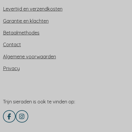
Levertijd en verzendkosten
Garantie en klachten
Betaalmethodes
Contact
Algemene voorwaarden
Privacy
Trijn sieraden is ook te vinden op:
Trijn sieraden is ook te vinden op:
F
I
a
n
c
s