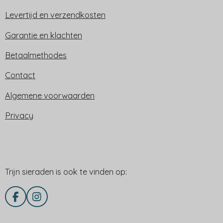
Levertijd en verzendkosten
Garantie en klachten
Betaalmethodes
Contact
Algemene voorwaarden
Privacy
Trijn sieraden is ook te vinden op:
Trijn sieraden is ook te vinden op:
F
I
a
n
c
s