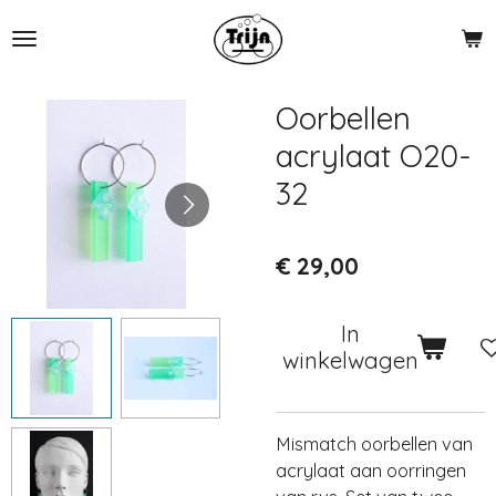
Ga
direct
naar
de
Oorbellen
hoofdinhoud
acrylaat O20-
32
€ 29,00
In
winkelwagen
Mismatch oorbellen van
acrylaat aan oorringen