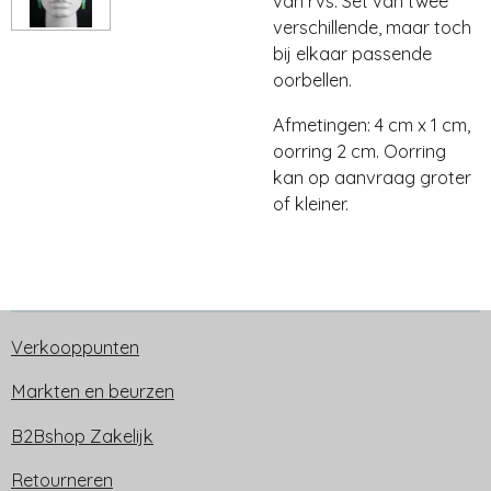
van rvs. Set van twee
verschillende, maar toch
bij elkaar passende
oorbellen.
Afmetingen: 4 cm x 1 cm,
oorring 2 cm. Oorring
kan op aanvraag groter
of kleiner.
Verkooppunten
Markten en beurzen
B2Bshop Zakelijk
Retourneren