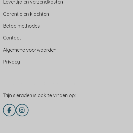
Levertijd en verzendkosten
Garantie en klachten
Betaalmethodes
Contact
Algemene voorwaarden
Privacy
Trijn sieraden is ook te vinden op:
Trijn sieraden is ook te vinden op:
F
I
a
n
c
s
e
t
Delen via