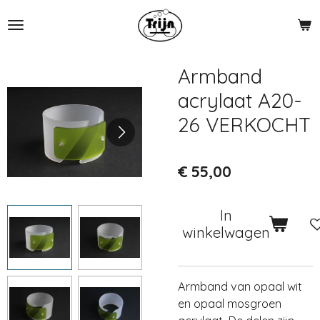
Ga
direct
naar
de
Armband
hoofdinhoud
acrylaat A20-
26 VERKOCHT
€ 55,00
In
winkelwagen
Armband van opaal wit
en opaal mosgroen