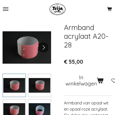
Ga
direct
naar
de
Armband
hoofdinhoud
acrylaat A20-
28
€ 55,00
In
winkelwagen
Armband van opaal wit
en opaal roze acrylaat.