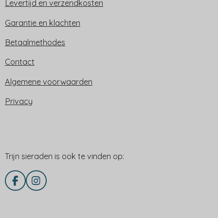
Levertijd en verzendkosten
Garantie en klachten
Betaalmethodes
Contact
Algemene voorwaarden
Privacy
Trijn sieraden is ook te vinden op:
Trijn sieraden is ook te vinden op:
F
I
a
n
c
s
e
t
Delen via