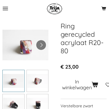
Ga
direct
naar
de
Ring
hoofdinhoud
gerecycled
acrylaat R20-
80
€ 23,00
In
winkelwagen
Verstelbare zwart