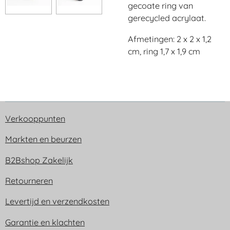
gecoate ring van
gerecycled acrylaat.
Afmetingen: 2 x 2 x 1,2
cm, ring 1,7 x 1,9 cm
Verkooppunten
Markten en beurzen
B2Bshop Zakelijk
Retourneren
Levertijd en verzendkosten
Garantie en klachten