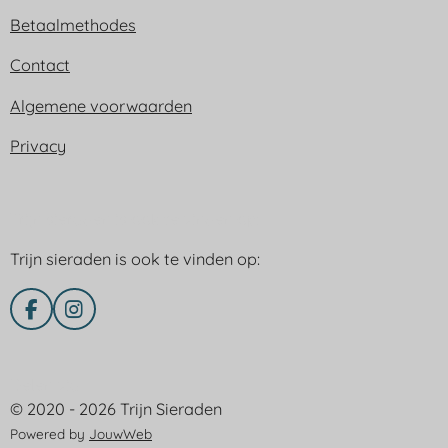
Betaalmethodes
Contact
Algemene voorwaarden
Privacy
Trijn sieraden is ook te vinden op:
Trijn sieraden is ook te vinden op:
F
I
a
n
c
s
e
t
Delen via
b
a
© 2020 - 2026 Trijn Sieraden
o
g
o
r
Powered by
JouwWeb