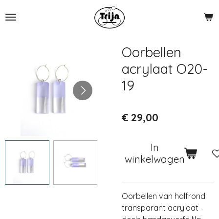
Ga
direct
naar
de
Oorbellen
hoofdinhoud
acrylaat O20-
19
€ 29,00
In
winkelwagen
Oorbellen van halfrond
transparant acrylaat -