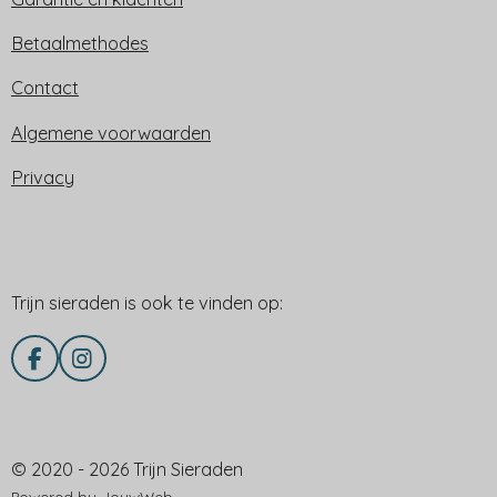
Betaalmethodes
Contact
Algemene voorwaarden
Privacy
Trijn sieraden is ook te vinden op:
Trijn sieraden is ook te vinden op:
F
I
a
n
c
s
e
t
Delen via
b
a
© 2020 - 2026 Trijn Sieraden
o
g
o
r
Powered by
JouwWeb