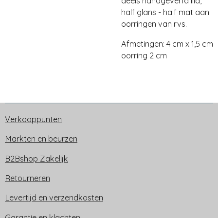
deels handgeverfd lila,
half glans - half mat aan
oorringen van rvs.
Afmetingen: 4 cm x 1,5 cm
oorring 2 cm
Verkooppunten
Markten en beurzen
B2Bshop Zakelijk
Retourneren
Levertijd en verzendkosten
Garantie en klachten