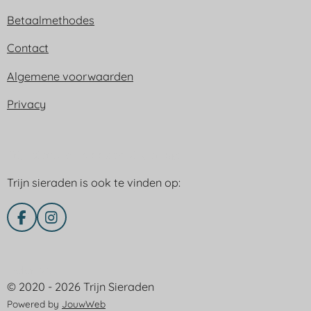
Betaalmethodes
Contact
Algemene voorwaarden
Privacy
Trijn sieraden is ook te vinden op:
Trijn sieraden is ook te vinden op:
F
I
a
n
c
s
e
t
Delen via
b
a
© 2020 - 2026 Trijn Sieraden
o
g
o
r
Powered by
JouwWeb