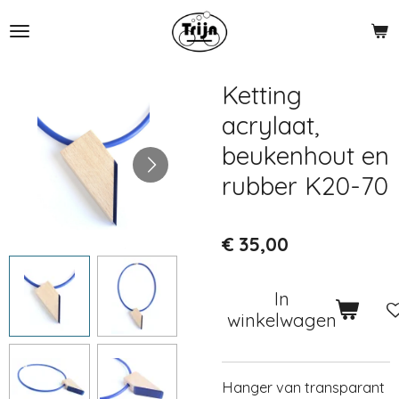
Ga
direct
naar
de
Ketting
hoofdinhoud
acrylaat,
beukenhout en
rubber K20-70
€ 35,00
In
winkelwagen
Hanger van transparant