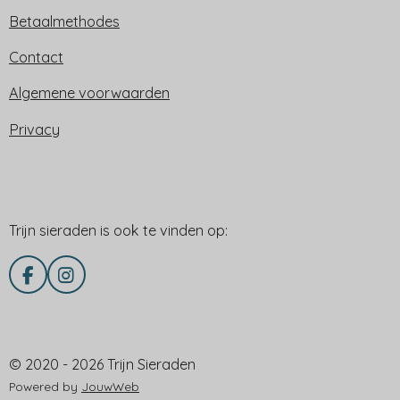
Betaalmethodes
Contact
Algemene voorwaarden
Privacy
Trijn sieraden is ook te vinden op:
Trijn sieraden is ook te vinden op:
F
I
a
n
c
s
e
t
Delen via
b
a
© 2020 - 2026 Trijn Sieraden
o
g
o
r
Powered by
JouwWeb