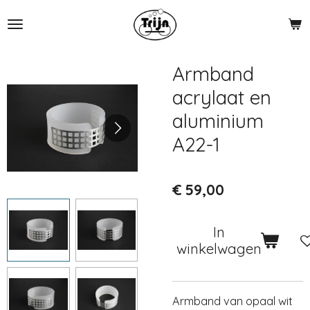
Ga
direct
naar
de
Armband
hoofdinhoud
acrylaat en
aluminium
A22-1
€ 59,00
In
winkelwagen
Armband van opaal wit