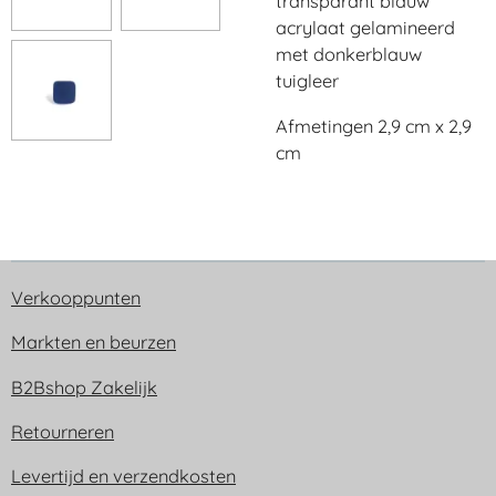
transparant blauw
acrylaat gelamineerd
met donkerblauw
tuigleer
Afmetingen 2,9 cm x 2,9
cm
Verkooppunten
Markten en beurzen
B2Bshop Zakelijk
Retourneren
Levertijd en verzendkosten