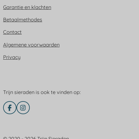
Garantie en klachten
Betaalmethodes
Contact
Algemene voorwaarden
Privacy
Trijn sieraden is ook te vinden op:
Trijn sieraden is ook te vinden op:
F
I
a
n
c
s
e
t
Delen via
b
a
© 2020 - 2026 Trijn Sieraden