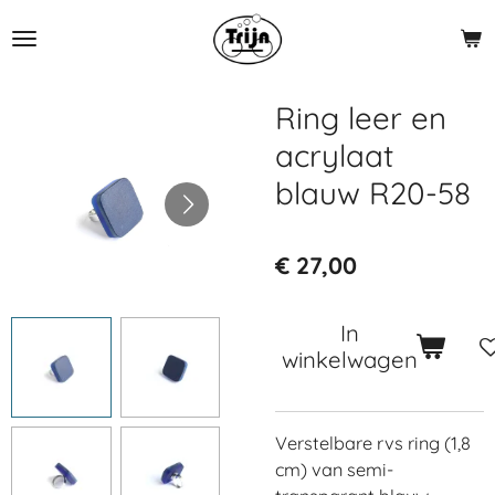
Ga
direct
naar
de
Ring leer en
hoofdinhoud
acrylaat
blauw R20-58
€ 27,00
In
winkelwagen
Verstelbare rvs ring (1,8
cm) van semi-