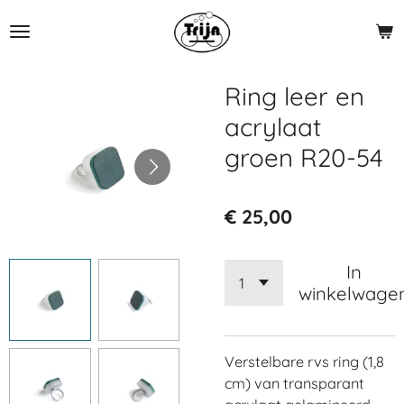
Ga
direct
naar
de
Ring leer en
hoofdinhoud
acrylaat
groen R20-54
€ 25,00
In
winkelwage
Verstelbare rvs ring (1,8
cm) van transparant