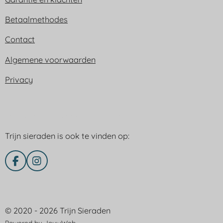
Betaalmethodes
Contact
Algemene voorwaarden
Privacy
Trijn sieraden is ook te vinden op:
Trijn sieraden is ook te vinden op:
F
I
a
n
c
s
e
t
Delen via
b
a
© 2020 - 2026 Trijn Sieraden
o
g
o
r
Powered by
JouwWeb