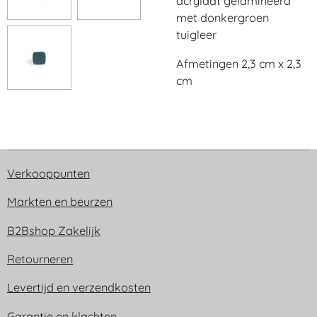
acrylaat gelamineerd
met donkergroen
tuigleer
Afmetingen 2,3 cm x 2,3
cm
Verkooppunten
Markten en beurzen
B2Bshop Zakelijk
Retourneren
Levertijd en verzendkosten
Garantie en klachten