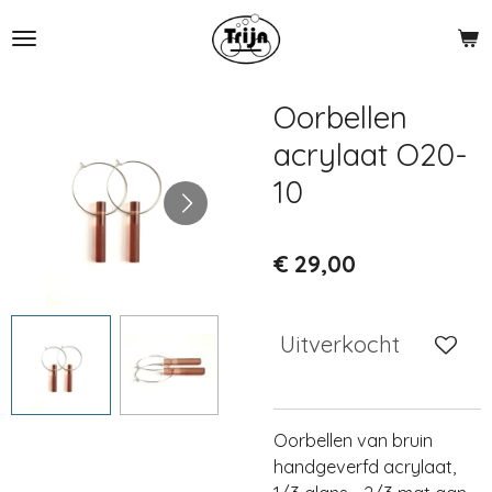
Ga
direct
naar
de
Oorbellen
hoofdinhoud
acrylaat O20-
10
€ 29,00
Uitverkocht
Oorbellen van bruin
handgeverfd acrylaat,