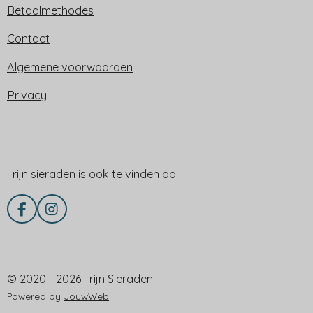
Betaalmethodes
Contact
Algemene voorwaarden
Privacy
Trijn sieraden is ook te vinden op:
Trijn sieraden is ook te vinden op:
F
I
a
n
c
s
e
t
Delen via
b
a
© 2020 - 2026 Trijn Sieraden
o
g
o
r
Powered by
JouwWeb
k
a