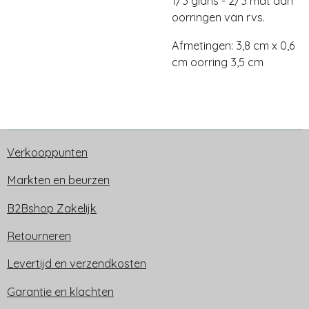
1/3 glans - 2/3 mat aan
oorringen van rvs.
Afmetingen: 3,8 cm x 0,6
cm oorring 3,5 cm
Verkooppunten
Markten en beurzen
B2Bshop Zakelijk
Retourneren
Levertijd en verzendkosten
Garantie en klachten