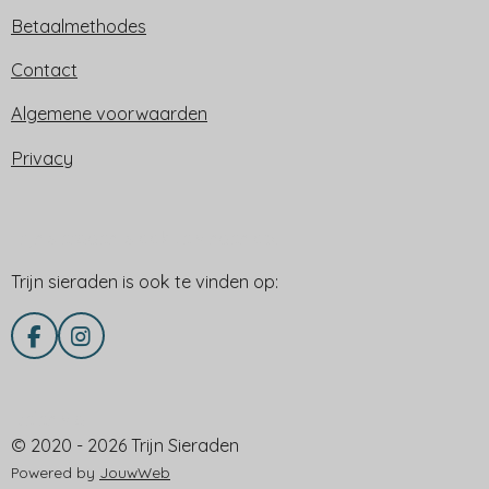
Betaalmethodes
Contact
Algemene voorwaarden
Privacy
Trijn sieraden is ook te vinden op:
Trijn sieraden is ook te vinden op:
F
I
a
n
c
s
e
t
Delen via
b
a
© 2020 - 2026 Trijn Sieraden
o
g
o
r
Powered by
JouwWeb