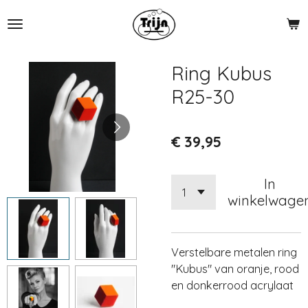
Ga
direct
naar
de
Ring Kubus
hoofdinhoud
R25-30
€ 39,95
In
winkelwage
Verstelbare metalen ring
"Kubus" van oranje, rood
en donkerrood acrylaat