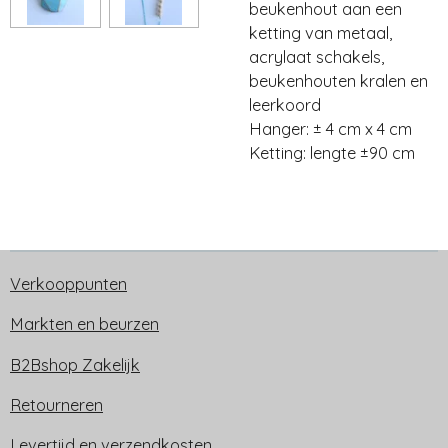
beukenhout aan een
ketting van metaal,
acrylaat schakels,
beukenhouten kralen en
leerkoord
Hanger: ± 4 cm x 4 cm
Ketting: lengte ±90 cm
Verkooppunten
Markten en beurzen
B2Bshop Zakelijk
Retourneren
Levertijd en verzendkosten