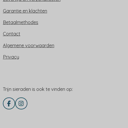
Garantie en klachten
Betaalmethodes
Contact
Algemene voorwaarden
Privacy
Trijn sieraden is ook te vinden op:
Trijn sieraden is ook te vinden op:
F
I
a
n
c
s
e
t
Delen via
b
a