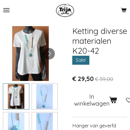
Ga
direct
naar
de
Ketting diverse
hoofdinhoud
materialen
K20-42
Sale!
€ 29,50
€ 59,00
In
winkelwagen
Hanger van geverfd