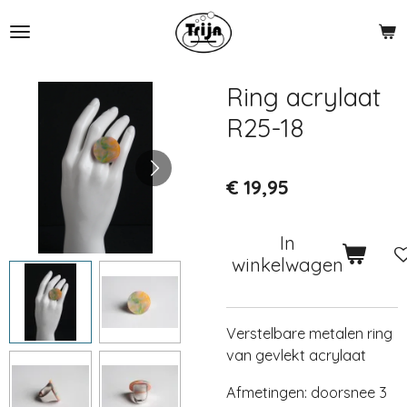
Ga
direct
naar
de
Ring acrylaat
hoofdinhoud
R25-18
€ 19,95
In
winkelwagen
Verstelbare metalen ring
van gevlekt acrylaat
Afmetingen: doorsnee 3