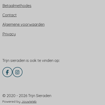
Betaalmethodes
Contact
Algemene voorwaarden
Privacy
Trijn sieraden is ook te vinden op:
Trijn sieraden is ook te vinden op:
F
I
a
n
c
s
e
t
Delen via
b
a
© 2020 - 2026 Trijn Sieraden
o
g
o
r
Powered by
JouwWeb