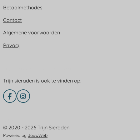
Betaalmethodes
Contact
Algemene voorwaarden
Privacy
Trijn sieraden is ook te vinden op:
Trijn sieraden is ook te vinden op:
F
I
a
n
c
s
e
t
Delen via
b
a
© 2020 - 2026 Trijn Sieraden
o
g
o
r
Powered by
JouwWeb