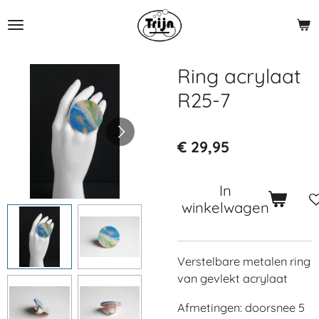
Ga
direct
naar
de
Ring acrylaat
hoofdinhoud
R25-7
€ 29,95
In
winkelwagen
Verstelbare metalen ring
van gevlekt acrylaat
Afmetingen: doorsnee 5