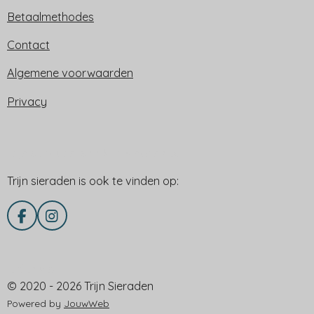
Betaalmethodes
Contact
Algemene voorwaarden
Privacy
Trijn sieraden is ook te vinden op:
Trijn sieraden is ook te vinden op:
F
I
a
n
c
s
e
t
Delen via
b
a
© 2020 - 2026 Trijn Sieraden
o
g
o
r
Powered by
JouwWeb