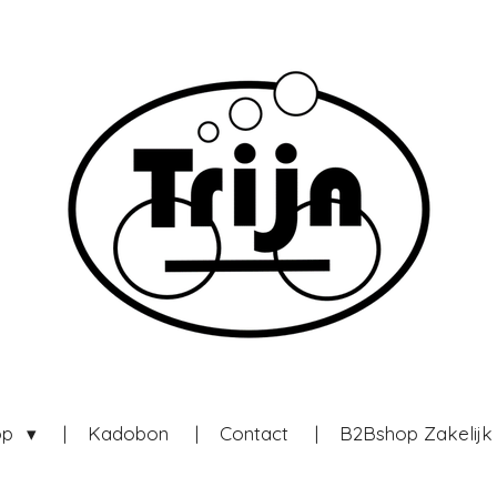
op
Kadobon
Contact
B2Bshop Zakelij