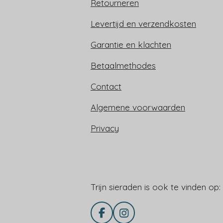
Retourneren
Levertijd en verzendkosten
Garantie en klachten
Betaalmethodes
Contact
Algemene voorwaarden
Privacy
Trijn sieraden is ook te vinden op:
Trijn sieraden is ook te vinden op:
F
I