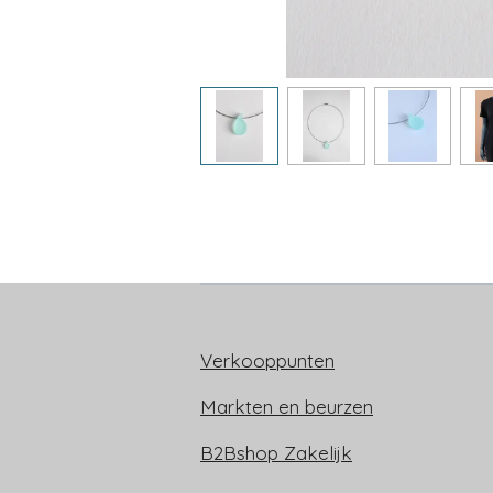
Verkooppunten
Markten en beurzen
B2Bshop Zakelijk