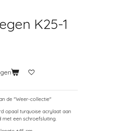
Regen K25-1
agen
van de "Weer-collectie"
d opaal turquoise acrylaat aan
 met een schroefsluiting.
 lengte ±45 cm