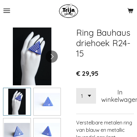
Ga
direct
naar
de
Ring Bauhaus
hoofdinhoud
driehoek R24-
15
€ 29,95
In
winkelwage
Verstelbare metalen ring
van blauw en metallic