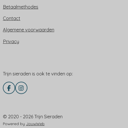
Betaalmethodes
Contact
Algemene voorwaarden
Privacy
Trijn sieraden is ook te vinden op:
Trijn sieraden is ook te vinden op:
F
I
a
n
c
s
e
t
Delen via
b
a
© 2020 - 2026 Trijn Sieraden
o
g
o
r
Powered by
JouwWeb