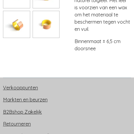
naturel tuigleer. Het leer
is voorzien van een wax
om het materiaal te
beschermen tegen vocht
en vuil.
Binnenmaat ± 6,5 cm
doorsnee
Verkooppunten
Markten en beurzen
B2Bshop Zakelijk
Retourneren