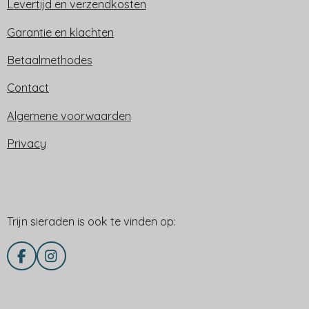
Levertijd en verzendkosten
Garantie en klachten
Betaalmethodes
Contact
Algemene voorwaarden
Privacy
Trijn sieraden is ook te vinden op:
Trijn sieraden is ook te vinden op:
F
I
a
n
c
s
e
t
Delen via