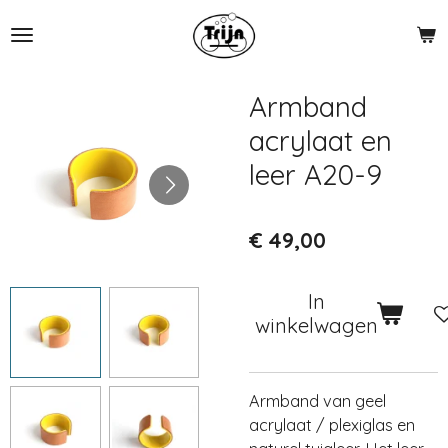
Ga
direct
naar
de
Armband
hoofdinhoud
acrylaat en
leer A20-9
€ 49,00
In
winkelwagen
Armband van geel
acrylaat / plexiglas en