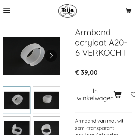
Ga
direct
naar
de
Armband
hoofdinhoud
acrylaat A20-
6 VERKOCHT
€ 39,00
In
winkelwagen
Armband van mat wit
semi-transparant