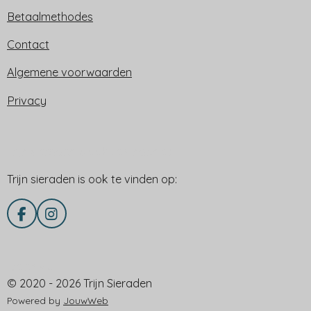
Betaalmethodes
Contact
Algemene voorwaarden
Privacy
Trijn sieraden is ook te vinden op:
Trijn sieraden is ook te vinden op:
F
I
a
n
c
s
e
t
Delen via
b
a
© 2020 - 2026 Trijn Sieraden
o
g
o
r
Powered by
JouwWeb