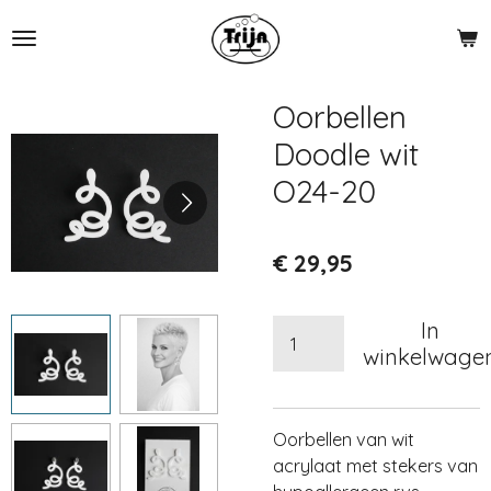
Ga
direct
naar
de
Oorbellen
hoofdinhoud
Doodle wit
O24-20
€ 29,95
In
winkelwage
Oorbellen van wit
acrylaat met stekers van