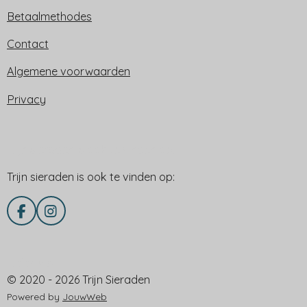
Betaalmethodes
Contact
Algemene voorwaarden
Privacy
Trijn sieraden is ook te vinden op:
Trijn sieraden is ook te vinden op:
F
I
a
n
c
s
e
t
Delen via
b
a
© 2020 - 2026 Trijn Sieraden
o
g
o
r
Powered by
JouwWeb