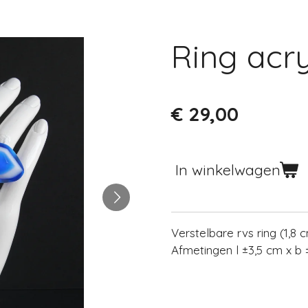
Ring acr
€ 29,00
In winkelwagen
Verstelbare rvs ring (1,8
Afmetingen l ±3,5 cm x b 