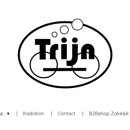
op
Kadobon
Contact
B2Bshop Zakelij