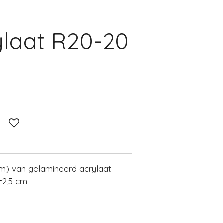
ylaat R20-20
 cm) van gelamineerd acrylaat
±2,5 cm