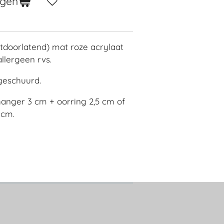
agen
htdoorlatend) mat roze acrylaat
llergeen rvs.
geschuurd.
hanger 3 cm + oorring 2,5 cm of
 cm.