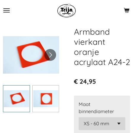
Ga
direct
naar
de
Armband
hoofdinhoud
vierkant
oranje
acrylaat A24-2
€ 24,95
Maat
binnendiameter