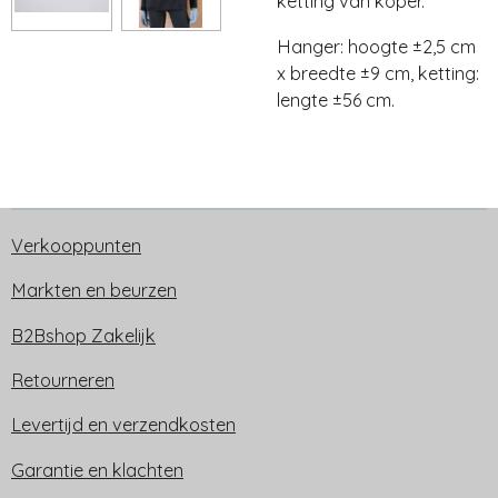
ketting van koper.
Hanger: hoogte ±2,5 cm
x breedte ±9 cm, ketting:
lengte ±56 cm.
Verkooppunten
Markten en beurzen
B2Bshop Zakelijk
Retourneren
Levertijd en verzendkosten
Garantie en klachten