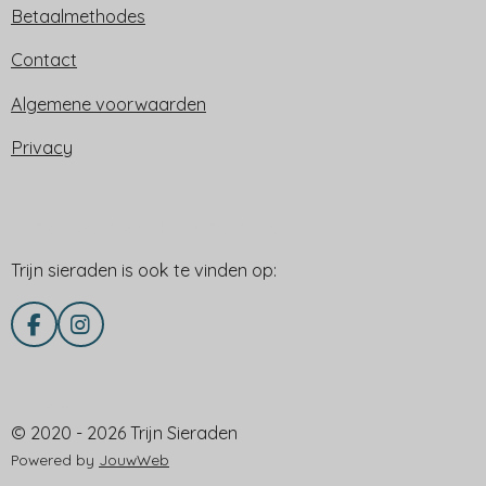
Betaalmethodes
Contact
Algemene voorwaarden
Privacy
Trijn sieraden is ook te vinden op:
Trijn sieraden is ook te vinden op:
F
I
a
n
c
s
e
t
Delen via
b
a
© 2020 - 2026 Trijn Sieraden
o
g
o
r
Powered by
JouwWeb
k
a