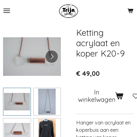
Ga
direct
naar
de
Ketting
hoofdinhoud
acrylaat en
koper K20-9
€ 49,00
In
winkelwagen
Hanger van acrylaat en
koperbuis aan een