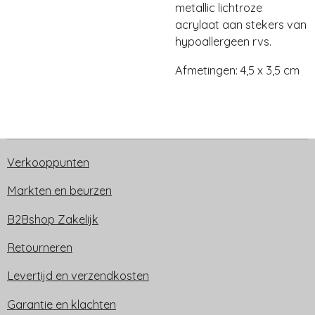
metallic lichtroze
acrylaat aan stekers van
hypoallergeen rvs.
Afmetingen: 4,5 x 3,5 cm
Verkooppunten
Markten en beurzen
B2Bshop Zakelijk
Retourneren
Levertijd en verzendkosten
Garantie en klachten