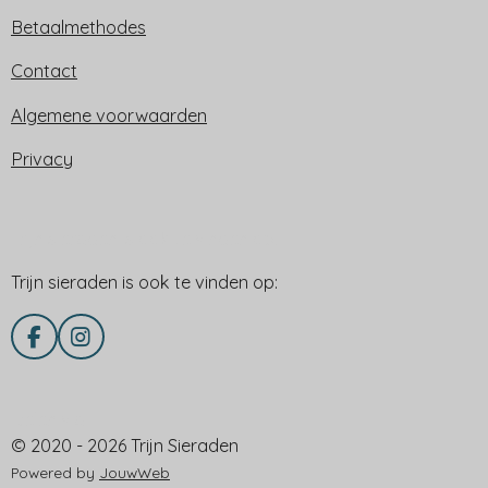
Betaalmethodes
Contact
Algemene voorwaarden
Privacy
Trijn sieraden is ook te vinden op:
Trijn sieraden is ook te vinden op:
F
I
a
n
c
s
e
t
Delen via
b
a
© 2020 - 2026 Trijn Sieraden
o
g
o
r
Powered by
JouwWeb