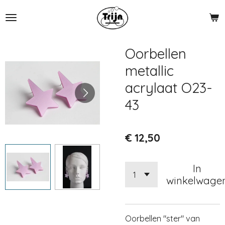
Ga
direct
naar
de
Oorbellen
hoofdinhoud
metallic
acrylaat O23-
43
€ 12,50
In
winkelwage
Oorbellen "ster" van