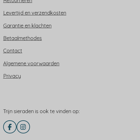
Retourneren
Levertijd en verzendkosten
Garantie en klachten
Betaalmethodes
Contact
Algemene voorwaarden
Privacy
Trijn sieraden is ook te vinden op:
Trijn sieraden is ook te vinden op:
F
I
a
n