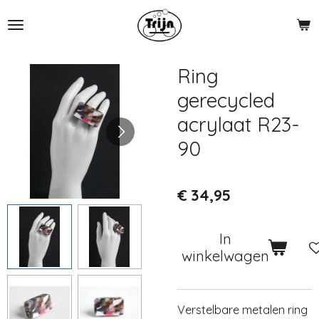
Ga
direct
naar
de
Ring
hoofdinhoud
gerecycled
acrylaat R23-
90
€ 34,95
In
winkelwagen
Verstelbare metalen ring