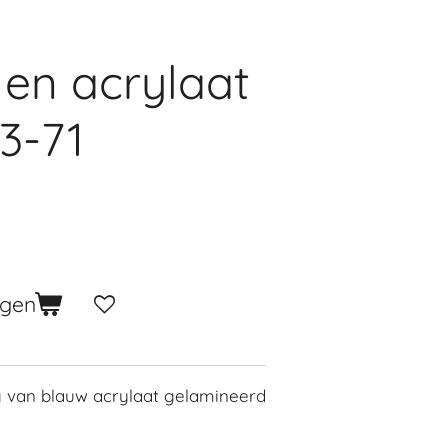
 en acrylaat
3-71
agen
g van blauw acrylaat gelamineerd