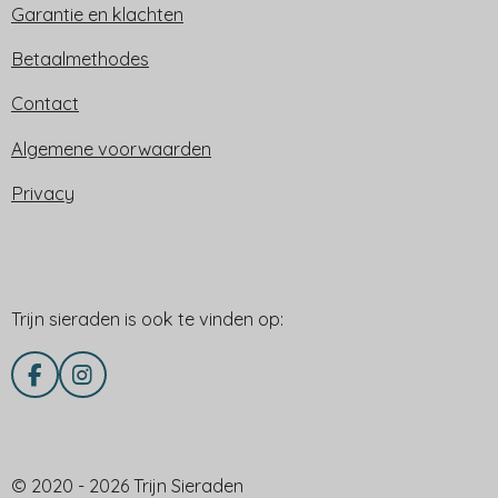
Garantie en klachten
Betaalmethodes
Contact
Algemene voorwaarden
Privacy
Trijn sieraden is ook te vinden op:
Trijn sieraden is ook te vinden op:
F
I
a
n
c
s
e
t
Delen via
b
a
© 2020 - 2026 Trijn Sieraden
o
g