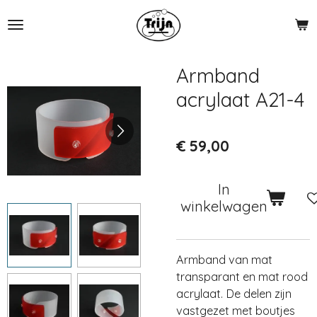
Ga
direct
naar
de
Armband
hoofdinhoud
acrylaat A21-4
€ 59,00
In
winkelwagen
Armband van mat
transparant en mat rood
acrylaat. De delen zijn
vastgezet met boutjes