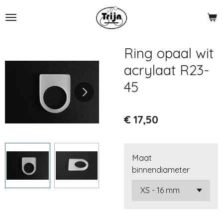
Ga
direct
naar
de
Ring opaal wit
hoofdinhoud
acrylaat R23-
45
€ 17,50
Maat
binnendiameter