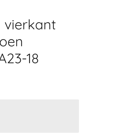
vierkant
roen
A23-18